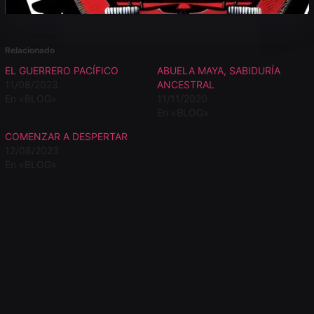
Relacionado
EL GUERRERO PACÍFICO
ABUELA MAYA, SABIDURÍA
11/08/2023
ANCESTRAL
En «BLOG»
11/11/2020
En «BLOG»
COMENZAR A DESPERTAR
12/08/2023
En «BLOG»