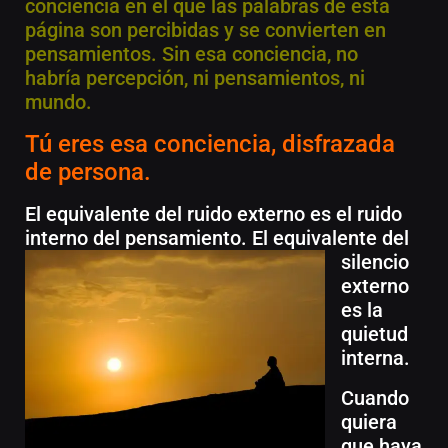
conciencia en el que las palabras de esta
página son percibidas y se convierten en
pensamientos. Sin esa conciencia, no
habría percepción, ni pensamientos, ni
mundo.
Tú eres esa conciencia, disfrazada
de persona.
El equivalente del ruido externo es el ruido
interno del pensamiento.
El equivalente del
silencio
externo
es la
quietud
interna.
Cuando
quiera
que haya