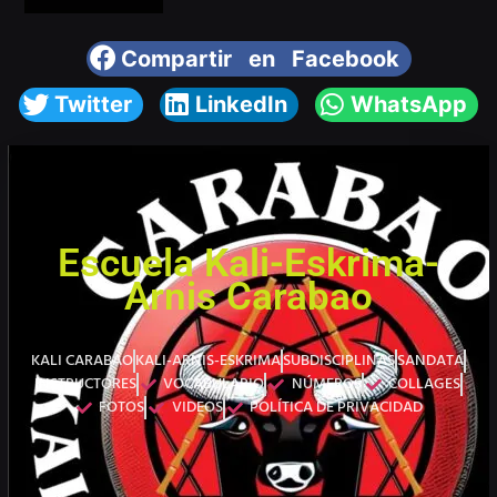
Compartir en Facebook
Twitter
LinkedIn
WhatsApp
Escuela Kali-Eskrima-
Arnis Carabao
KALI CARABAO
KALI-ARNIS-ESKRIMA
SUBDISCIPLINAS
SANDATA
INSTRUCTORES
VOCABULARIO
NÚMEROS
COLLAGES
FOTOS
VIDEOS
POLÍTICA DE PRIVACIDAD