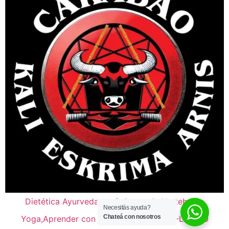
Dietética Ayurveda
Quiropraxia Vertebralle
Necesitás ayuda?
Chateá con nosotros
Yoga,Aprender con el Cuerpo
KBOX -LATINO