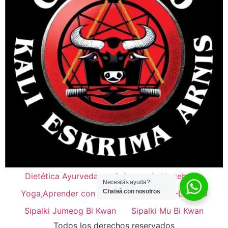
Dietética Ayurveda
Quiropraxia Vertebralle
Necesitás ayuda?
Chateá con nosotros
Yoga,Aprender con el Cuerpo
KBOX -LATINO
Sipalki Jumeog Bi Kwan
Sipalki Mu Bi Kwan
Todos los derechos reservados