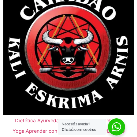
Dietética Ayurveda
Quiropraxia Vertebralle
Necesitás ayuda?
Chateá con nosotros
Yoga,Aprender con el Cuerpo
KBOX -LATINO